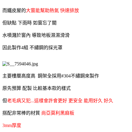
而鐵皮屋的
大窗能幫助熱氣 快速排放
但缺點 下雨時 如窗忘了關
水噴濺於窗內 導致地板濕濕滑滑
因此製作4組 不繡鋼的採光罩
主要樓層高度高 鋼架全採用#304不繡鋼來製作
原先預算 配製 比較基本款的樣式
但
老毛病又犯...這樣會許會更好 更安全 能用好久 好久
搭配非常棒的材質
尚亞莫利黑麻板
3mm厚度