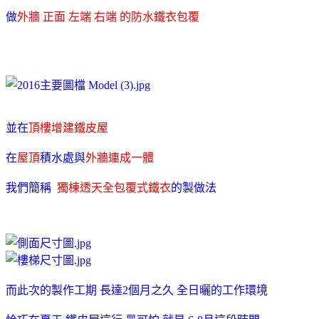
做
外牆 正面 左端 右端 的防水鐵衣包覆
並在
頂樓增建鐵皮屋
在
屋頂
積水處與
外牆連成一體
我們簡稱
獨棟透天全包覆式鐵衣
的製做法
而此次的製作工期 長達2個月之久 全日曬的工作環境