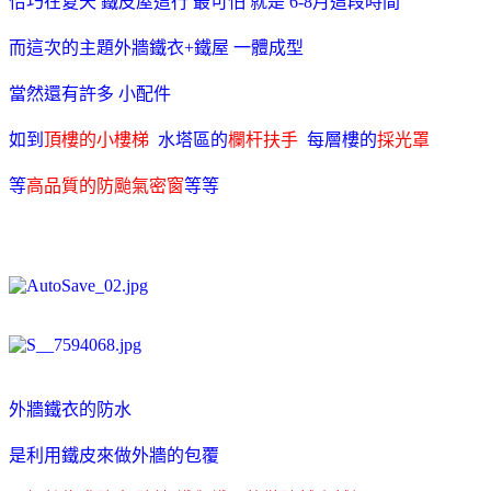
恰巧在夏天 鐵皮屋這行 最可怕 就是 6-8月這段時間
而這次的主題外牆鐵衣+鐵屋 一體成型
當然還有許多 小配件
如到
頂樓的小樓梯
水塔區的
欄杆扶手
每層樓的
採光罩
等
高品質的防颱氣密窗
等等
外牆鐵衣的防水
是利用鐵皮來做外牆的包覆