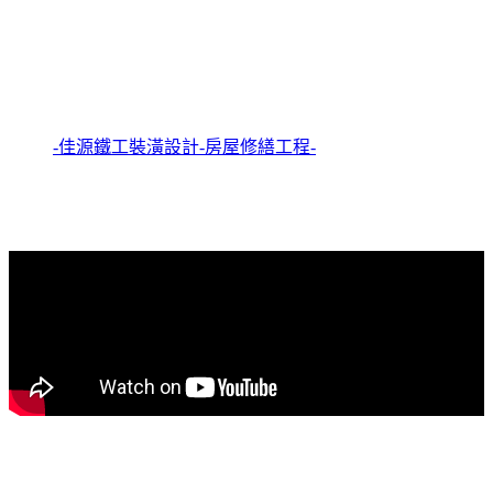
-佳源鐵工裝潢設計-房屋修繕工程-