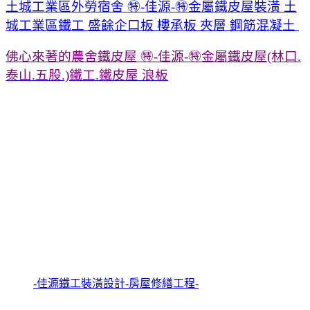
土城工業區外勞宿舍 ㊕-佳源-㊕金屬鐵皮屋裝潢 土
城工業區鐵工 盛餘企口板 樓承板 夾層 鋼筋混凝土
佛心來著的農舍鐵皮屋 ㊕-佳源-㊕金屬鐵皮屋(林口.
泰山.五股.)鐵工.鐵皮屋 浪板
-佳源鐵工裝潢設計-房屋修繕工程-