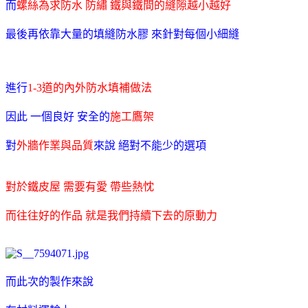
而
螺絲為求防水 防繡 鐵與鐵間的縫隙越小越好
最後再依靠大量的填縫防水膠 來針對每個小細縫
進行
1-3道的內外防水填補做法
因此 一個良好 安全的
施工鷹架
對
外牆作業與品質
來說 絕對不能少的選項
對於鐵皮屋 需要有愛 帶些熱忱
而往往好的作品 就是我們持續下去的原動力
而此次的製作來說