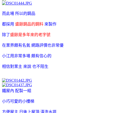
而此場 所以的鋼品
都採用
盛餘鋼品的鋼料
來製作
除了
盛餘是多年來的老字號
在業界頗有名氣 網路評價也非常優
小江用非常多場 頗有信心的
相信對業主 來說 也不陌生
鐵屋內 配製一組
小巧可愛的小樓梯
方便屋主 日後上屋頂 清洗水塔