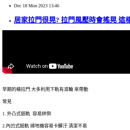
Dec
18
Mon
2023
13:46
居家拉門很晃? 拉門風壓時會搖晃 這
早期的橫拉門 大多利用下軌有滾輪 來帶動
常見
1. 外凸式鋁軌 容易絆倒
2.內凹式鋁軌 掃地機容易卡髒汙 清潔不易