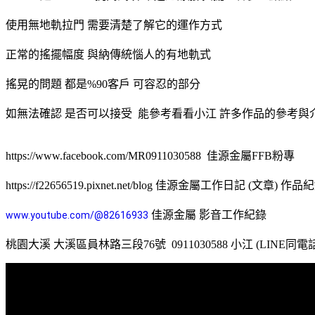
使用無地軌拉門 需要清楚了解它的運作方式
正常的搖擺幅度 與納傳統惱人的有地軌式
搖晃的問題 都是%90客戶 可容忍的部分
如無法確認 是否可以接受 能參考看看小江 許多作品的參考與
https://www.facebook.com/MR0911030588 佳源金屬FFB粉專
https://f22656519.pixnet.net/blog 佳源金屬工作日記 (文章) 作品
佳源金屬 影音工作紀錄
www.youtube.com/@82616933
桃園大溪 大溪區員林路三段76號 0911030588 小江 (LINE同電話