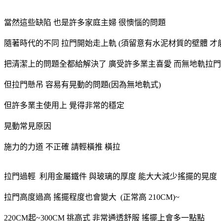
當然這些缺陷 也是許多家庭主婦 很懊惱的問題
隨著時代的不同 拉門開始走上軌 (須留意有水泥材質的壁體 才
把清潔上的問題全都給解決了 廣受許多業主喜愛 而無地軌拉門
但拉門懸吊 容易有晃動的問題(因為無地軌式)
但許多業主使用上 覺得非常的穩定
晃動常見原因
施力的力道 不正確 請輕橫推 橫拉
拉門過輕 利用金屬鐵件 與玻璃的厚度 能大大減少搖擺的晃度
拉門高度過高 搖擺程度也會變大 (正常高 210CM)~
220CM起~300CM 挑高式 非常通透舒服 搖擺上會多一點點