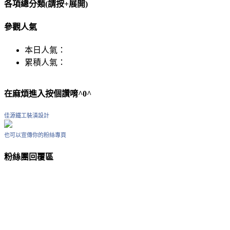
各項總分類(請按+展開)
參觀人氣
本日人氣：
累積人氣：
在麻煩進入按個讚唷^0^
佳源鐵工裝潢設計
也可以宣傳你的粉絲專頁
粉絲團回覆區