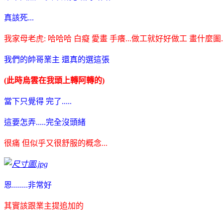
真該死...
我家母老虎: 哈哈哈 白癡 愛畫 手癢...做工就好好做工 畫什麼圗.
我們的帥哥業主 還真的選這張
(此時烏雲在我頭上轉阿轉的)
當下只覺得 完了.....
這要怎弄.....完全沒頭緒
很痛 但似乎又很舒服的概念...
恩........非常好
其實該跟業主提追加的