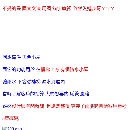
不變的是 國文文法 用詞 錯字連篇 依然沒進步阿ㄚㄚㄚ.....
回想這件 黑色小屋
而它的功能用於 在
樓梯上方 有個防水小屋
讓雨水 不會從樓梯 漏水到屋內
當時了解客戶的預算 大約想要的 感覺 風格
雖然
沒什麼空閒時間 但還是熬夜 繪製了兩張簡圖給客戶參考
(熊貓眼)