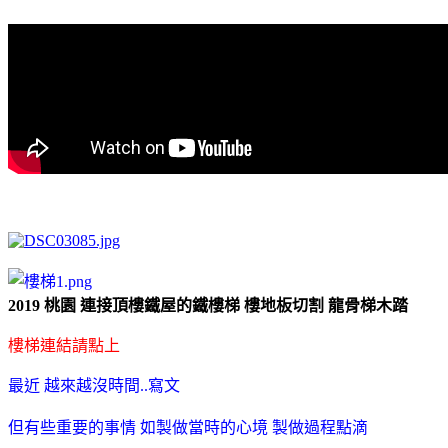
2019 桃園 連接頂樓鐵屋的鐵樓梯 樓地板切割 龍骨梯木踏
樓梯連結請點上
最近 越來越沒時間..寫文
但有些重要的事情 如製做當時的心境 製做過程點滴