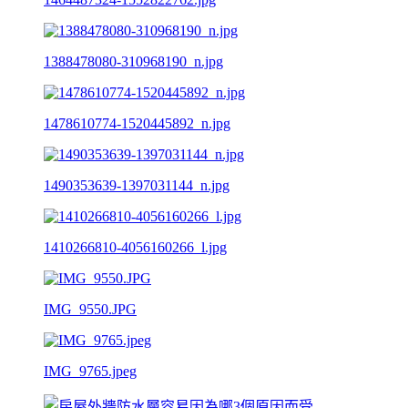
1388478080-310968190_n.jpg
1478610774-1520445892_n.jpg
1490353639-1397031144_n.jpg
1410266810-4056160266_l.jpg
IMG_9550.JPG
IMG_9765.jpeg