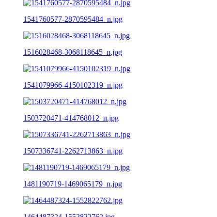
1541760577-2870595484_n.jpg
1516028468-3068118645_n.jpg
1541079966-4150102319_n.jpg
1503720471-414768012_n.jpg
1507336741-2262713863_n.jpg
1481190719-1469065179_n.jpg
1464487324-1552822762.jpg