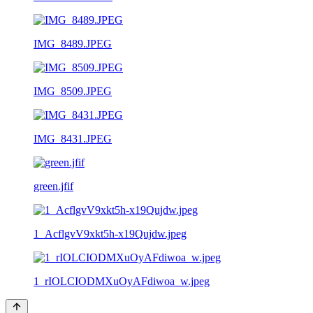
IMG_8489.JPEG
IMG_8509.JPEG
IMG_8431.JPEG
green.jfif
1_AcflgvV9xkt5h-x19Qujdw.jpeg
1_rIOLCIODMXuOyAFdiwoa_w.jpeg