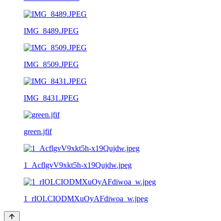
IMG_8489.JPEG
IMG_8509.JPEG
IMG_8431.JPEG
green.jfif
1_AcflgvV9xkt5h-x19Qujdw.jpeg
1_rIOLCIODMXuOyAFdiwoa_w.jpeg