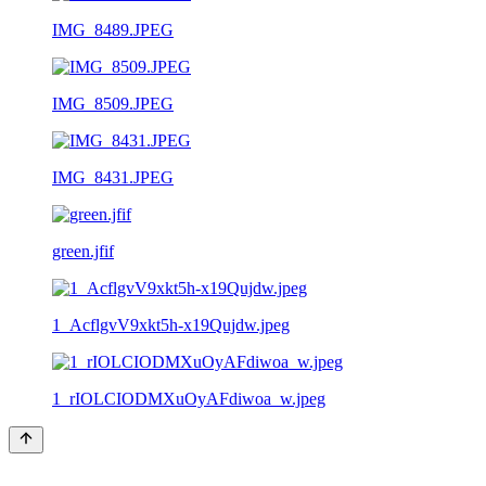
IMG_8489.JPEG
IMG_8509.JPEG
IMG_8431.JPEG
green.jfif
1_AcflgvV9xkt5h-x19Qujdw.jpeg
1_rIOLCIODMXuOyAFdiwoa_w.jpeg