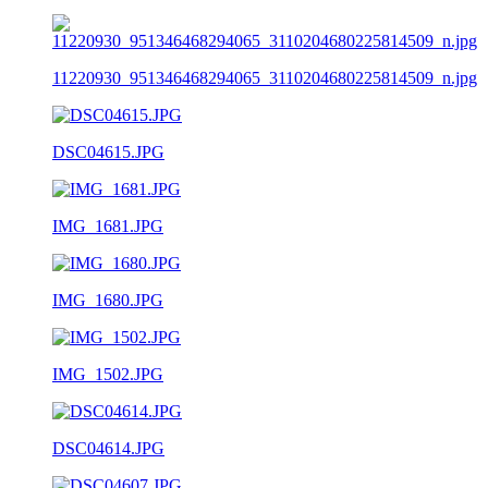
11220930_951346468294065_3110204680225814509_n.jpg
DSC04615.JPG
IMG_1681.JPG
IMG_1680.JPG
IMG_1502.JPG
DSC04614.JPG