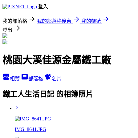
登入
我的部落格
我的部落格後台
我的帳號
登出
桃園大溪佳源金屬鐵工廠
相簿
部落格
名片
鐵工人生活日記 的相簿照片
IMG_8641.JPG