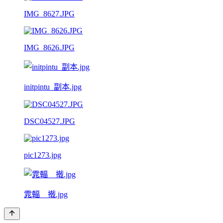
IMG_8627.JPG
IMG_8626.JPG
initpintu_副本.jpg
DSC04527.JPG
pic1273.jpg
雿輻__撠.jpg