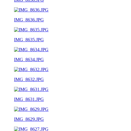
IMG_8636.JPG
IMG_8635.JPG
IMG_8634.JPG
IMG_8632.JPG
IMG_8631.JPG
IMG_8629.JPG