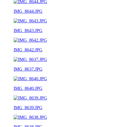
IMG_8644.JPG
IMG_8643.JPG
IMG_8642.JPG
IMG_8637.JPG
IMG_8640.JPG
IMG_8639.JPG
IMG_8638.JPG