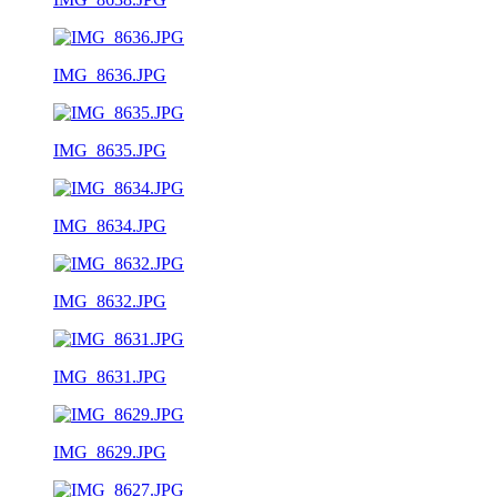
IMG_8636.JPG
IMG_8635.JPG
IMG_8634.JPG
IMG_8632.JPG
IMG_8631.JPG
IMG_8629.JPG