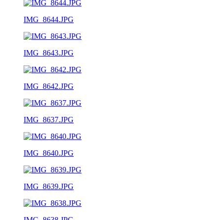
IMG_8644.JPG
IMG_8643.JPG
IMG_8642.JPG
IMG_8637.JPG
IMG_8640.JPG
IMG_8639.JPG
IMG_8638.JPG