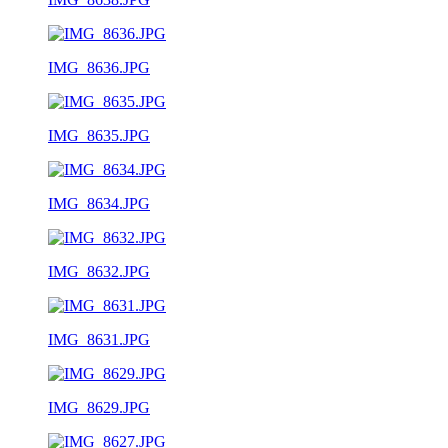
IMG_8636.JPG
IMG_8635.JPG
IMG_8634.JPG
IMG_8632.JPG
IMG_8631.JPG
IMG_8629.JPG