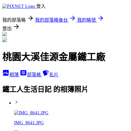
登入
我的部落格
我的部落格後台
我的帳號
登出
桃園大溪佳源金屬鐵工廠
相簿
部落格
名片
鐵工人生活日記 的相簿照片
IMG_8641.JPG