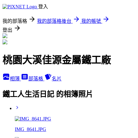
登入
我的部落格
我的部落格後台
我的帳號
登出
桃園大溪佳源金屬鐵工廠
相簿
部落格
名片
鐵工人生活日記 的相簿照片
IMG_8641.JPG