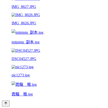
IMG_8627.JPG
IMG_8626.JPG
initpintu_副本.jpg
DSC04527.JPG
pic1273.jpg
雿輻__撠.jpg