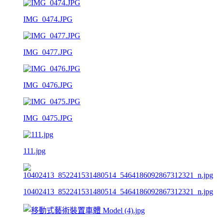
IMG_0474.JPG
IMG_0477.JPG
IMG_0476.JPG
IMG_0475.JPG
111.jpg
10402413_852241531480514_5464186092867312321_n.jpg