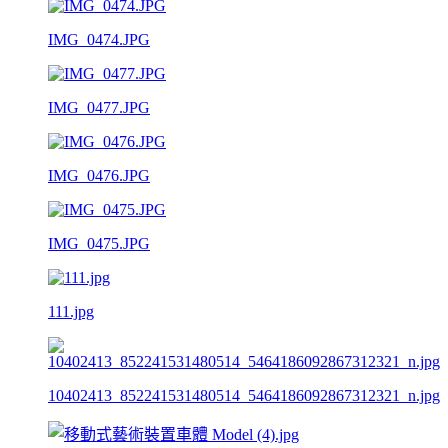
IMG_0474.JPG
IMG_0477.JPG
IMG_0476.JPG
IMG_0475.JPG
111.jpg
10402413_852241531480514_5464186092867312321_n.jpg