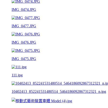
IMG_0474.JPG
IMG_0477.JPG
IMG_0476.JPG
IMG_0475.JPG
111.jpg
10402413_852241531480514_5464186092867312321_n.jpg